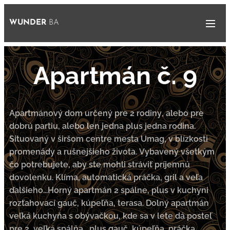
WUNDER
BA
Apartmán č. 9
Apartmánový dom určený pre 2 rodiny, alebo pre
dobrú partiu, alebo len jedna plus jedna rodina.
Situovaný v širšom centre mesta Umag, v blízkosti
promenády a rušnejšieho života. Vybavený všetkým
čo potrebujete, aby ste mohli stráviť príjemnú
dovolenku. Klíma, automatická práčka, gril a veľa
ďalšieho...Horný apartmán 2 spálne, plus v kuchyni
rozťahovací gauč, kúpeľňa, terasa. Dolný apartmán
veľká kuchyňa s obývačkou, kde sa v lete dá posteľ
pre 2, veľká spálňa , plus gauč, kúpeľňa, práčka,