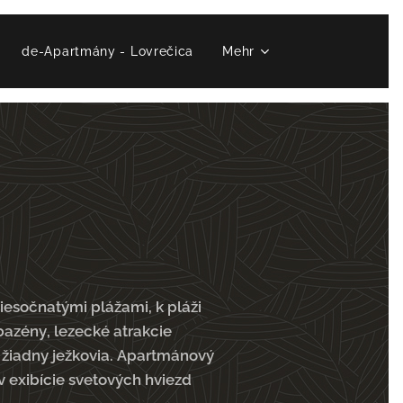
de-Apartmány - Lovrečica
Mehr
esočnatými plážami, k pláži
 bazény, lezecké atrakcie
, žiadny ježkovia. Apartmánový
v exibície svetových hviezd