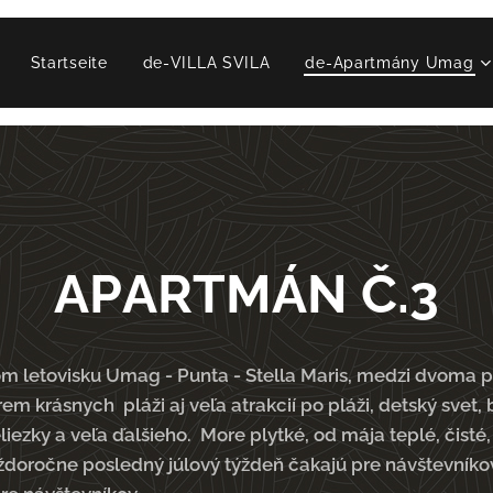
Startseite
de-VILLA SVILA
de-Apartmány Umag
APARTMÁN Č.3
letovisku Umag - Punta - Stella Maris, medzi dvoma pi
em krásnych pláži aj veľa atrakcií po pláži, detský svet,
iezky a veľa ďalšieho. More plytké, od mája teplé, čisté
aždoročne posledný júlový týždeň čakajú pre návštevníko