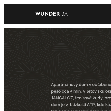
WUNDER
BA
Apartmánový dom v obľúbenom 
pešo cca 5 min. V letovisku okr
JANGALOZ, tenisové kurty, prel
dom je v blízkosti ATP, kde k