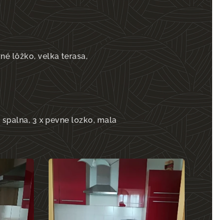
é lôžko, velka terasa,
 spalna, 3 x pevne lozko, mala