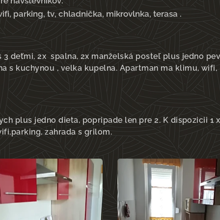
re návštevníkov.
, parking, tv, chladnička, mikrovlnka, terasa .
 3 deťmi, 2x spalna, 2x manželská posteľ plus jedno pevn
a s kuchynou , velka kupelna. Apartman ma klimu, wifi,
h plus jedno dieta, popripade len pre 2. K dispozicii 1 x
fi,parking, zahrada s grilom.