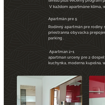
tenisu plus večerný program p
V každom apartmáne klíma, wifi
Apartmán pre 5
Rodinný apartmán pre rodiny s
priestranna obyvacka prepojen
parking .
Apartman 2+1
apartman urceny pre 2 dospelyc
kuchynka, moderna kupelna, wi