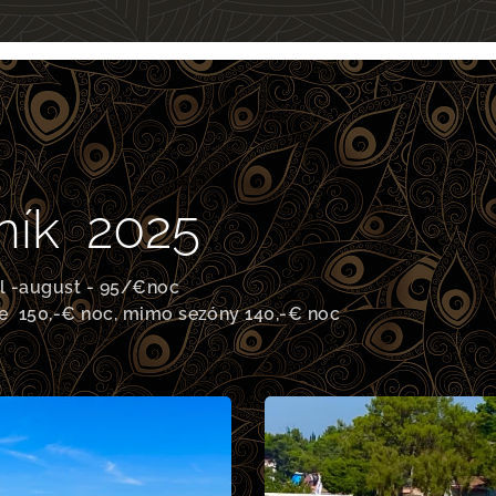
 2025
ul -august - 95/€noc
e 150,-€ noc, mimo sezóny 140,-€ noc